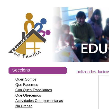
Seccións
actividades_ludica
Quen Somos
Que Facemos
Con Quen Traballamos
Que Ofrecemos
Actividades Complementarias
Na Prensa